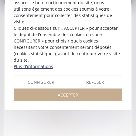
assurer le bon fonctionnement du site, nous
utilisons également des cookies soumis à votre
consentement pour collecter des statistiques de
visite.
Accueil
Cliquez ci-dessous sur « ACCEPTER » pour accepter
Le cabinet
le dépôt de l'ensemble des cookies ou sur «
CONFIGURER » pour choisir quels cookies
Votre avocat
nécessitant votre consentement seront déposés
Expertises
(cookies statistiques), avant de continuer votre visite
Droit de la Famille
du site.
Plus d'informations
Droit Pénal
Droit des Mineurs
CONFIGURER
REFUSER
Droit des Étrangers
ACCEPTER
Actualités
Honoraires
Contact
Mentions légales
Plan du site