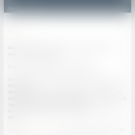
Expertises
Droit Pénal
Maître PIAZZON vous reçoit dans son cabinet toujours dans le
respect du secret professionnel.
L’intérêt est de préparer aux mieux votre Défense
Le cabinet intervient de manière quotidienne dans le domaine du
Droit Pénal.
Maître PIAZZON est à vos côtés en garde à vue, en comparutions
immédiates, devant le Tribunal Correctionnel ou de Police, devant le
Juge d’Instruction ou devant la Cour d'assises.
Le cabinet se déplace au parloir afin de préparer avec vous votre
défense.
Contactez Maître PIAZZON
si vous vous trouvez dans les situations