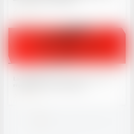
Lire la suite
Publié le :
19/09/2025
La régularité de la mise en examen affecte la
régularité du titre de détention
Lire la suite
<<
<
1
2
3
4
5
6
7
...
>