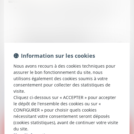
suivantes :
Je suis victime d’une infraction pénale (violences, vols,
dégradations d’un bien, cambriolage, agressions sexuelles,
…),
Je suis auteur d’une infraction pénale (garde à vue,
instruction, audience correctionnelle),
Je suis convoqué à une audience de CRPC (Comparution sur
Reconnaissance Préalable de Culpabilité),
Information sur les cookies
J’ai perdu mon permis
Je souhaite aménager ma peine.
Nous avons recours à des cookies techniques pour
assurer le bon fonctionnement du site, nous
utilisons également des cookies soumis à votre
consentement pour collecter des statistiques de
visite.
Cliquez ci-dessous sur « ACCEPTER » pour accepter
Actualités
le dépôt de l'ensemble des cookies ou sur «
CONFIGURER » pour choisir quels cookies
nécessitant votre consentement seront déposés
(cookies statistiques), avant de continuer votre visite
du site.