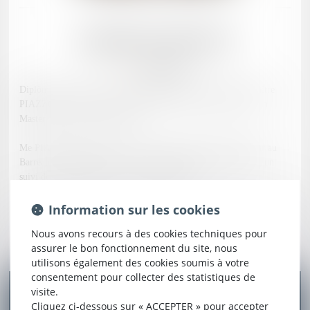
Amélie
PIAZZON
Avocate
Diplômée de l’Ecole des Avocats du Barreau de Toulouse, Maître
PIAZZON est titulaire d’un Master II en Droit Notarial et d’un
Master II en Droit des Affaires.
Me PIAZZON est membre de la Permanence Pénale et Mineur au
Barreau de Montauban, d’où une activité pénale importante et un
suivi des connaissances en Droit des Mineurs.
Bien qu’étant inscrite au Barreau du Tarn et Garonne, Me PIAZZON
Information sur les cookies
plaide régulièrement à Toulouse, Agen, Rodez et à Bordeaux.
Nous avons recours à des cookies techniques pour
assurer le bon fonctionnement du site, nous
Depuis Janvier 2024, Me PIAZZON est élue Membre du Conseil de
utilisons également des cookies soumis à votre
l’Ordre des Avocats.
consentement pour collecter des statistiques de
visite.
Cliquez ci-dessous sur « ACCEPTER » pour accepter