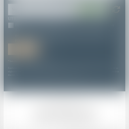
UTILISATION DES DONNÉES
J'accepte que les informations saisies soient traitées informatiquement par
AMÉLIE PIAZZON et l'hébergeur du présent site dans le cadre de ma
demande et de la relation avec AMÉLIE PIAZZON et/ou Maître Amélie
PIAZZON qui peut en découler.
Envoyer
* Les champs suivis d'un astérisque sont obligatoires.
Conformément à la loi n°78-17 du 6 janvier 1978 modifiée relative à l'informatique, aux fichiers et aux libertés, et au
règlement européen 2016/679, dit Règlement Général sur la Protection des Données (RGPD), vous disposez d'un droit
d'accès, de rectification, de suppression des informations qui vous concernent.
Mentions légales
Plan du site
CABINET AMÉLIE PIAZZON
15 Place Prax Paris, 82000 MONTAUBAN