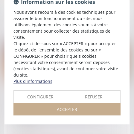
Information sur les cookies
Écroué pour avoir menacé ses enfants avec
Nous avons recours à des cookies techniques pour
une machette
assurer le bon fonctionnement du site, nous
utilisons également des cookies soumis à votre
Lire la suite
consentement pour collecter des statistiques de
visite.
Cliquez ci-dessous sur « ACCEPTER » pour accepter
le dépôt de l'ensemble des cookies ou sur «
CONFIGURER » pour choisir quels cookies
nécessitant votre consentement seront déposés
(cookies statistiques), avant de continuer votre visite
du site.
Plus d'informations
Publié le :
05/02/2024
Le pyromane de Moissac jugé en comparution
CONFIGURER
REFUSER
immédiate pour des menaces et violences avec
ACCEPTER
un couteau, est relâché sous contrôle
judiciaire
Lire la suite