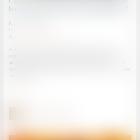
Cartes de séjour « talent » : quels sont
les nouveaux seuils de rémunération ?
Publié le :
16/09/2025
Droit de l'immigration
Source :
www.lemag-juridique.com
Arrêté du 21 août 2025 relatif au montant du salaire brut moyen
annuel de référence pour la délivrance de la carte de séjour
pluriannuelle portant la mention « talent-salarié qualifié » et de la
carte de séjour pluriannuelle portant la mention « talent - carte bleue
européenne »...
Lire la suite