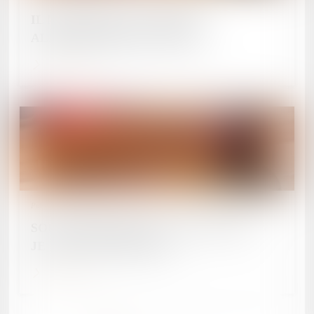
IL NE PAIE PAS LA PENSION
ALIMENTAIRE DE SA FILLE
Lire la suite
Publié le :
27/05/2024
SOUS MÉTHADONE ET ALCOOLISÉ : «
JE VAIS VOUS BUTER ! »
Lire la suite