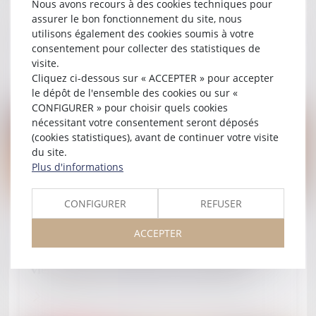
Nous avons recours à des cookies techniques pour
Décret du 28 juillet 2025 : l’état de santé des
assurer le bon fonctionnement du site, nous
étrangers mieux encadré dans les procédures
utilisons également des cookies soumis à votre
d’éloignement
consentement pour collecter des statistiques de
visite.
Lire la suite
Cliquez ci-dessous sur « ACCEPTER » pour accepter
le dépôt de l'ensemble des cookies ou sur «
CONFIGURER » pour choisir quels cookies
nécessitant votre consentement seront déposés
(cookies statistiques), avant de continuer votre visite
du site.
Plus d'informations
CONFIGURER
REFUSER
Publié le :
31/05/2024
Le cambrioleur en série part en prison pour
ACCEPTER
quatre ans, sa complice au casier judiciaire
vierge écope d’un long sursis probatoire
Lire la suite