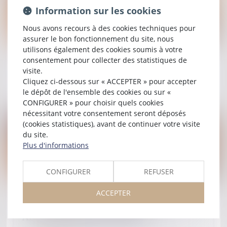
Information sur les cookies
Nous avons recours à des cookies techniques pour
assurer le bon fonctionnement du site, nous
utilisons également des cookies soumis à votre
Publié le :
27/05/2024
consentement pour collecter des statistiques de
UN GARÇON « BORDERLINE »
visite.
Cliquez ci-dessous sur « ACCEPTER » pour accepter
Lire la suite
le dépôt de l'ensemble des cookies ou sur «
CONFIGURER » pour choisir quels cookies
nécessitant votre consentement seront déposés
(cookies statistiques), avant de continuer votre visite
du site.
Plus d'informations
CONFIGURER
REFUSER
Publié le :
27/05/2024
ACCEPTER
IL NE PAIE PAS LA PENSION
ALIMENTAIRE DE SA FILLE